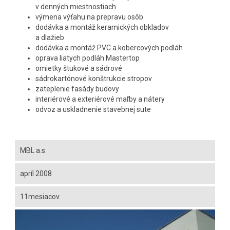
v denných miestnostiach
výmena výťahu na prepravu osôb
dodávka a montáž keramických obkladov
a dlažieb
dodávka a montáž PVC a kobercových podláh
oprava liatych podláh Mastertop
omietky štukové a sádrové
sádrokartónové konštrukcie stropov
zateplenie fasády budovy
interiérové a exteriérové maľby a nátery
odvoz a uskladnenie stavebnej sute
MBL a.s.
apríl 2008
11mesiacov