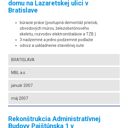
domu na Lazaretskej ulici v
Bratislave
búracie práce (postupná demontáž priečok,
obvodových múrov, železobetónového
skeletu, rozvodov elektroinštalácie a TZB )
3 nadzemné a jedno podzemné podlažie
odvoz a uskladnenie stavebnej sute
BRATISLAVA
MBL a.s.
január 2007
máj 2007
Rekonštrukcia Administratívnej
Budovy Pajštúnska 1 v