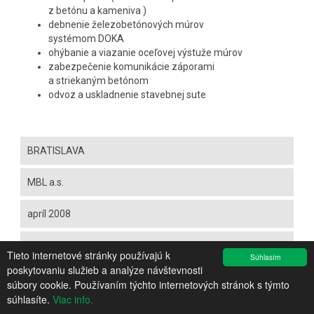
z betónu a kameniva )
debnenie železobetónových múrov
systémom DOKA
ohýbanie a viazanie oceľovej výstuže múrov
zabezpečenie komunikácie záporami
a striekaným betónom
odvoz a uskladnenie stavebnej sute
BRATISLAVA
MBL a.s.
apríl 2008
4 mesiace
Tieto internetové stránky používajú k
Súhlasím
poskytovaniu služieb a analýze návštevnosti
súbory cookie. Používaním týchto internetových stránok s týmto
súhlasíte.
Viac info.