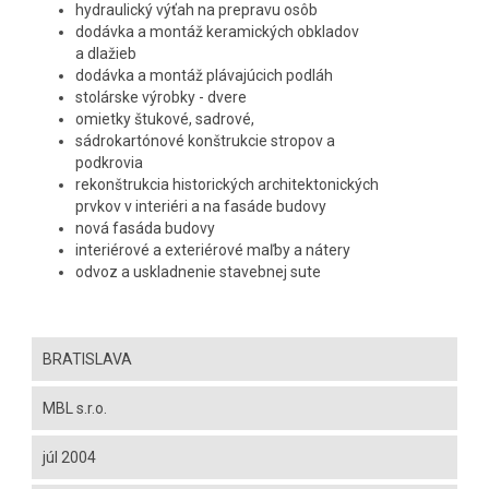
hydraulický výťah na prepravu osôb
dodávka a montáž keramických obkladov
a dlažieb
dodávka a montáž plávajúcich podláh
stolárske výrobky - dvere
omietky štukové, sadrové,
sádrokartónové konštrukcie stropov a
podkrovia
rekonštrukcia historických architektonických
prvkov v interiéri a na fasáde budovy
nová fasáda budovy
interiérové a exteriérové maľby a nátery
odvoz a uskladnenie stavebnej sute
BRATISLAVA
MBL s.r.o.
júl 2004